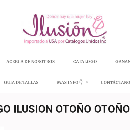
 | 🇺🇸 800.825.9452
ACERCA DE NOSOTROS
CATALOGO
GANAN
GUIA DE TALLAS
MAS INFO 👇
CONTÁCTANO
O ILUSION OTOÑO OTOÑO