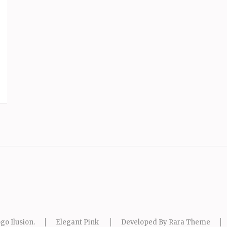
go Ilusion
.
Elegant Pink
Developed By
Rara Theme