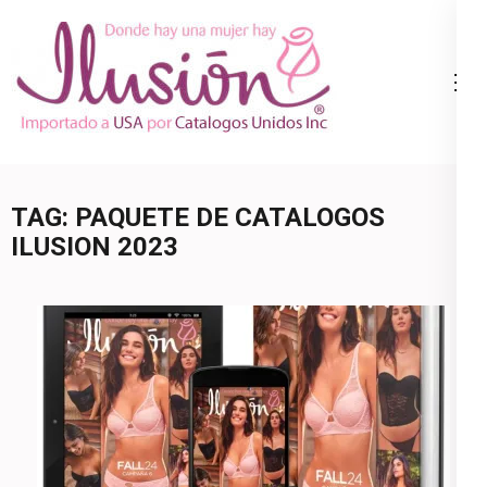
Skip
to
content
Catalogo
Ropa Interior
(Press
Ilusion
por Catalogo |
Enter)
Precios de
Mayoreo | 🇺🇸
TAG:
PAQUETE DE CATALOGOS
800.825.9452
ILUSION 2023