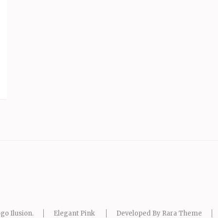
go Ilusion
.
Elegant Pink
Developed By
Rara Theme