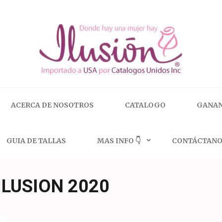
 | 🇺🇸 800.825.9452
ACERCA DE NOSOTROS
CATALOGO
GANAN
GUIA DE TALLAS
MAS INFO 👇
CONTÁCTANO
ILUSION 2020