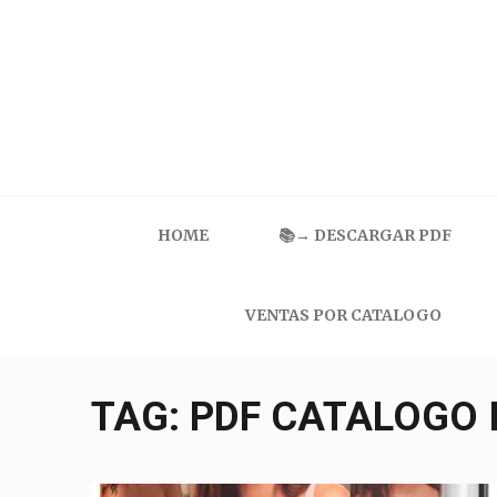
Skip
to
content
(Press
Enter)
Catalogo Ilusion
Ropa Interior por Catalogo | Precios de Mayoreo
HOME
📚→ DESCARGAR PDF
VENTAS POR CATALOGO
TAG:
PDF CATALOGO 