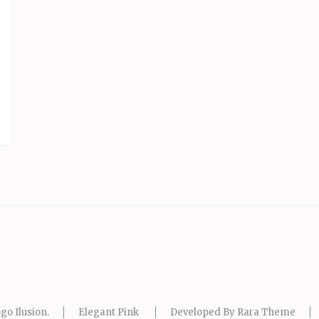
go Ilusion
.
Elegant Pink
Developed By
Rara Theme