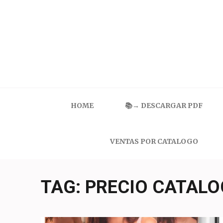
Skip
to
content
(Press
Enter)
Catalogo Ilusion
Ropa Interior por Catalogo | Precios de Mayoreo
HOME
📚→ DESCARGAR PDF
VENTAS POR CATALOGO
TAG:
PRECIO CATALO