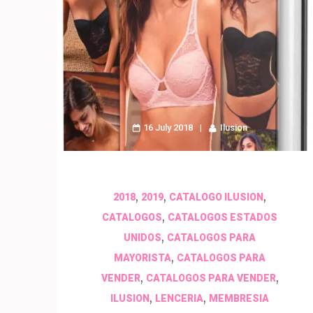
16 July 2018
Ilusion
,
,
,
2018
2019
CATALOGO ILUSION
,
CATALOGOS
CATALOGOS ESTADOS
,
UNIDOS
CATALOGOS PARA
,
MAYORISTA
CATALOGOS PARA
,
,
VENDER
CATALOGOS PARA VENDER
,
,
ILUSION
LENCERIA
MEMBRESIA