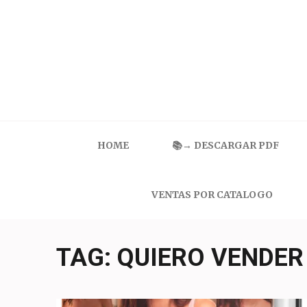
Skip
to
content
(Press
Enter)
Catalogo Ilusion
Ropa Interior por Catalogo | Precios de Mayoreo
HOME
📚→ DESCARGAR PDF
VENTAS POR CATALOGO
TAG:
QUIERO VENDER