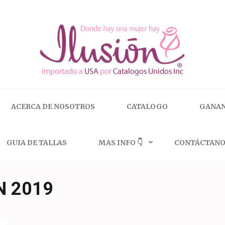
 | 🇺🇸 800.825.9452
ACERCA DE NOSOTROS
CATALOGO
GANAN
GUIA DE TALLAS
MAS INFO 👇
CONTÁCTANO
N 2019