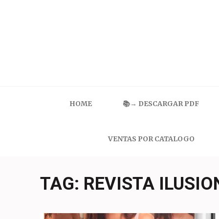
Skip
to
content
(Press
Enter)
Catalogo Ilusion
Ropa Interior por Catalogo | Precios de Mayoreo
HOME
📚→ DESCARGAR PDF
VENTAS POR CATALOGO
TAG:
REVISTA ILUSIO