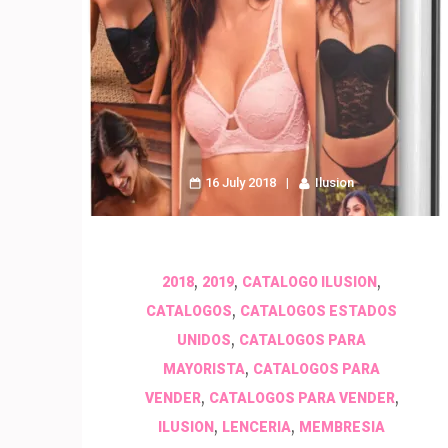
16 July 2018
Ilusion
,
,
,
2018
2019
CATALOGO ILUSION
,
CATALOGOS
CATALOGOS ESTADOS
,
UNIDOS
CATALOGOS PARA
,
MAYORISTA
CATALOGOS PARA
,
,
VENDER
CATALOGOS PARA VENDER
,
,
ILUSION
LENCERIA
MEMBRESIA