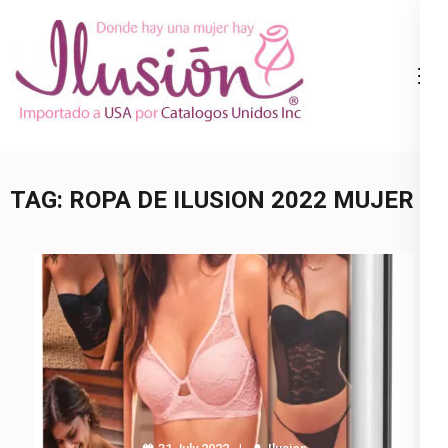
Skip
to
content
Catalogo
Ropa Interior
(Press
Ilusion
por Catalogo |
Enter)
Precios de
Mayoreo | 🇺🇸
TAG:
ROPA DE ILUSION 2022 MUJER
800.825.9452