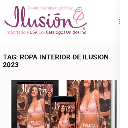
Skip
to
content
Catalogo
Ropa Interior
(Press
Ilusion
por Catalogo |
Enter)
Precios de
Mayoreo | 🇺🇸
TAG:
ROPA INTERIOR DE ILUSION
800.825.9452
2023