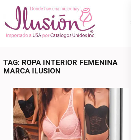
Skip
to
content
Catalogo
Ropa Interior
(Press
Ilusion
por Catalogo |
Enter)
Precios de
Mayoreo | 🇺🇸
TAG:
ROPA INTERIOR FEMENINA
800.825.9452
MARCA ILUSION