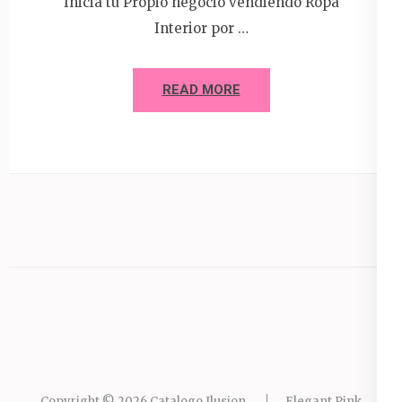
Inicia tu Propio negocio vendiendo Ropa
Interior por …
READ MORE
Copyright © 2026
Catalogo Ilusion
.
Elegant Pink