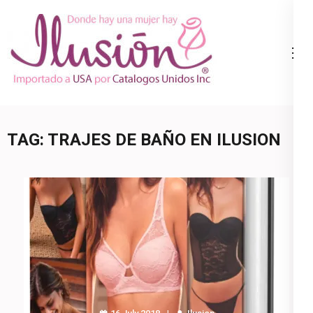
Skip
to
content
Catalogo
Ropa Interior
(Press
Ilusion
por Catalogo |
Enter)
Precios de
Mayoreo | 🇺🇸
TAG:
TRAJES DE BAÑO EN ILUSION
800.825.9452