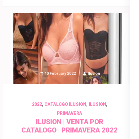
10 February 2022
Ilusion
,
,
,
2022
CATALOGO ILUSION
ILUSION
PRIMAVERA
ILUSION | VENTA POR
CATALOGO | PRIMAVERA 2022