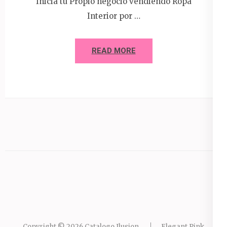
Inicia tu Propio negocio vendiendo Ropa
Interior por …
READ MORE
Copyright © 2026
Catalogo Ilusion
.
Elegant Pink