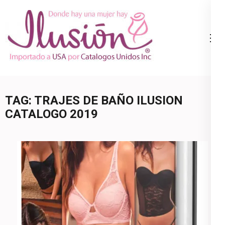
Skip
to
content
Catalogo
Ropa Interior
(Press
Ilusion
por Catalogo |
Enter)
Precios de
Mayoreo | 🇺🇸
TAG:
TRAJES DE BAÑO ILUSION
800.825.9452
CATALOGO 2019