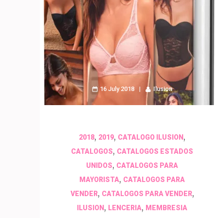
16 July 2018
Ilusion
,
,
,
2018
2019
CATALOGO ILUSION
,
CATALOGOS
CATALOGOS ESTADOS
,
UNIDOS
CATALOGOS PARA
,
MAYORISTA
CATALOGOS PARA
,
,
VENDER
CATALOGOS PARA VENDER
,
,
ILUSION
LENCERIA
MEMBRESIA