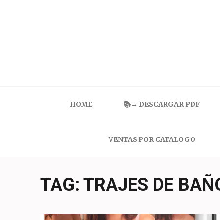
Skip
to
content
(Press
Enter)
Catalogo Ilusion
Ropa Interior por Catalogo | Precios de Mayoreo
HOME
📚→ DESCARGAR PDF
VENTAS POR CATALOGO
TAG:
TRAJES DE BAÑ