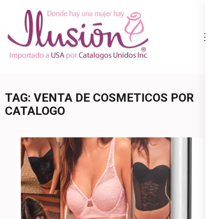
Skip
to
content
Catalogo
Ropa Interior
(Press
Ilusion
por Catalogo |
Enter)
Precios de
Mayoreo | 🇺🇸
TAG:
VENTA DE COSMETICOS POR
800.825.9452
CATALOGO