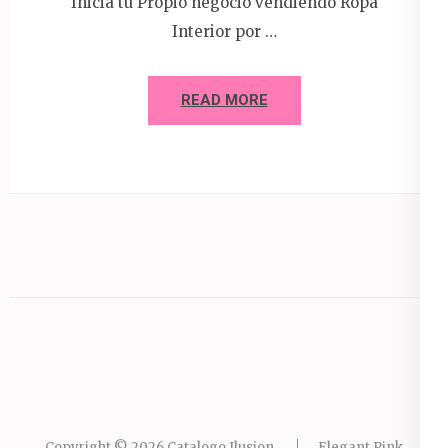
Inicia tu Propio negocio vendiendo Ropa
Interior por …
READ MORE
Copyright © 2026
Catalogo Ilusion
.
Elegant Pink