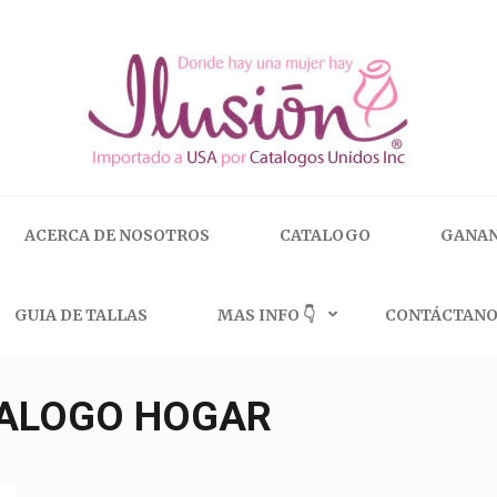
 | 🇺🇸 800.825.9452
ACERCA DE NOSOTROS
CATALOGO
GANAN
GUIA DE TALLAS
MAS INFO 👇
CONTÁCTANO
TALOGO HOGAR