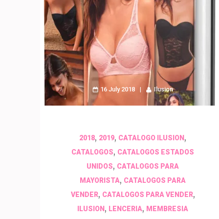
16 July 2018
Ilusion
,
,
,
2018
2019
CATALOGO ILUSION
,
CATALOGOS
CATALOGOS ESTADOS
,
UNIDOS
CATALOGOS PARA
,
MAYORISTA
CATALOGOS PARA
,
,
VENDER
CATALOGOS PARA VENDER
,
,
ILUSION
LENCERIA
MEMBRESIA