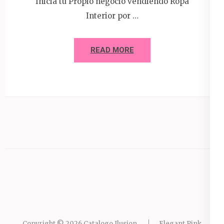
Inicia tu Propio negocio vendiendo Ropa
Interior por …
READ MORE
Copyright © 2026
Catalogo Ilusion
.
Elegant Pink