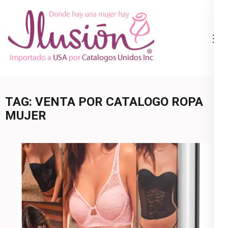
Skip
to
content
Catalogo
Ropa Interior
(Press
Ilusion
por Catalogo |
Enter)
Precios de
Mayoreo | 🇺🇸
TAG:
VENTA POR CATALOGO ROPA
800.825.9452
MUJER