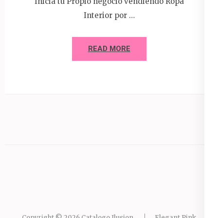
Inicia tu Propio negocio vendiendo Ropa
Interior por …
READ MORE
Copyright © 2026
Catalogo Ilusion
.
Elegant Pink