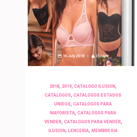
16 July 2018
Ilusion
,
,
,
2018
2019
CATALOGO ILUSION
,
CATALOGOS
CATALOGOS ESTADOS
,
UNIDOS
CATALOGOS PARA
,
MAYORISTA
CATALOGOS PARA
,
,
VENDER
CATALOGOS PARA VENDER
,
,
ILUSION
LENCERIA
MEMBRESIA