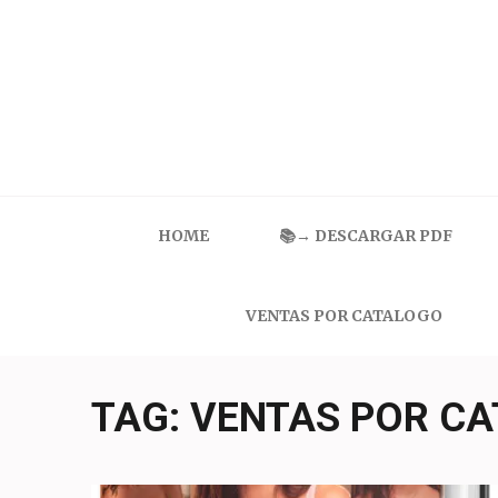
Skip
to
content
(Press
Enter)
Catalogo Ilusion
Ropa Interior por Catalogo | Precios de Mayoreo
HOME
📚→ DESCARGAR PDF
VENTAS POR CATALOGO
TAG:
VENTAS POR CA