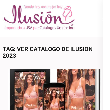
Skip
to
content
Catalogo
Ropa Interior
(Press
Ilusion
por Catalogo |
Enter)
Precios de
Mayoreo | 🇺🇸
TAG:
VER CATALOGO DE ILUSION
800.825.9452
2023