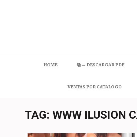
Skip
to
content
(Press
Enter)
Catalogo Ilusion
Ropa Interior por Catalogo | Precios de Mayoreo
HOME
📚→ DESCARGAR PDF
VENTAS POR CATALOGO
TAG:
WWW ILUSION C