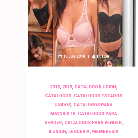
16 July 2018
Ilusion
,
,
,
2018
2019
CATALOGO ILUSION
,
CATALOGOS
CATALOGOS ESTADOS
,
UNIDOS
CATALOGOS PARA
,
MAYORISTA
CATALOGOS PARA
,
,
VENDER
CATALOGOS PARA VENDER
,
,
ILUSION
LENCERIA
MEMBRESIA