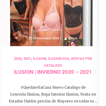
14 November 2020
Ilusion
,
,
,
,
2020
2021
ILUSION
ILUSION USA
VENTAS POR
CATALOGO
ILUSION | INVIERNO 2020 – 2021
#QuedateEnCasa Nuevo Catalogo de
Lenceria Ilusion, Ropa Interior Ilusion, Venta en
Estados Unidos precios de Mayoreo en todas tu …