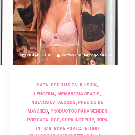
20 April 2018
Ventas Por Catalogo en USA
,
,
CATALOGO ILUSION
ILUSION
,
,
LENCERIA
MEMBRESIA GRATIS
,
NUEVOS CATALOGOS
PRECIOS DE
,
MAYOREO
PRODUCTOS PARA VENDER
,
,
POR CATALOGO
ROPA INTERIOR
ROPA
,
INTIMA
ROPA POR CATALOGO