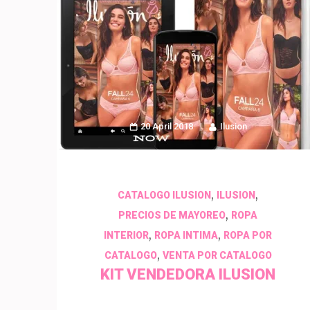
20 April 2018
Ilusion
,
,
CATALOGO ILUSION
ILUSION
,
PRECIOS DE MAYOREO
ROPA
,
,
INTERIOR
ROPA INTIMA
ROPA POR
,
CATALOGO
VENTA POR CATALOGO
KIT VENDEDORA ILUSION