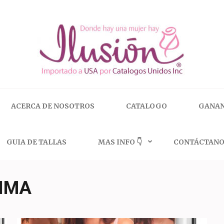
 | 🇺🇸 800.825.9452
ACERCA DE NOSOTROS
CATALOGO
GANAN
GUIA DE TALLAS
MAS INFO 👇
CONTÁCTANO
TIMA