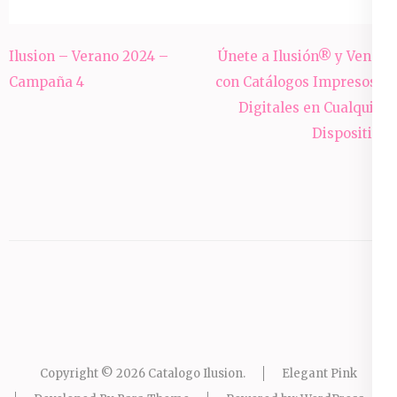
Post
Ilusion – Verano 2024 –
Únete a Ilusión® y Vende
navigation
Campaña 4
con Catálogos Impresos y
Digitales en Cualquier
Dispositivo
Copyright © 2026
Catalogo Ilusion
.
Elegant Pink