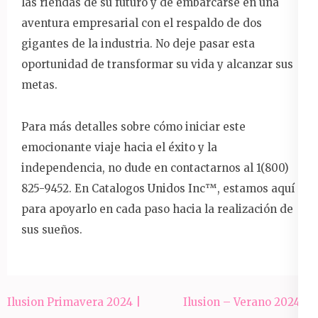
las riendas de su futuro y de embarcarse en una
aventura empresarial con el respaldo de dos
gigantes de la industria. No deje pasar esta
oportunidad de transformar su vida y alcanzar sus
metas.
Para más detalles sobre cómo iniciar este
emocionante viaje hacia el éxito y la
independencia, no dude en contactarnos al 1(800)
825-9452. En Catalogos Unidos Inc™️, estamos aquí
para apoyarlo en cada paso hacia la realización de
sus sueños.
Post
Ilusion Primavera 2024 |
Ilusion – Verano 2024 –