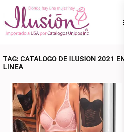
Skip
to
content
Catalogo
Ropa Interior
(Press
Ilusion
por Catalogo |
Enter)
Precios de
Mayoreo | 🇺🇸
TAG:
CATALOGO DE ILUSION 2021 EN
800.825.9452
LINEA