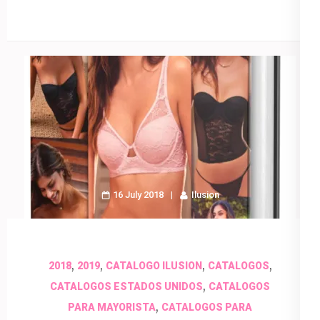
16 July 2018
Ilusion
,
,
,
,
2018
2019
CATALOGO ILUSION
CATALOGOS
,
CATALOGOS ESTADOS UNIDOS
CATALOGOS
,
PARA MAYORISTA
CATALOGOS PARA