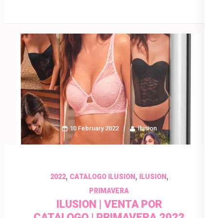
10 February 2022
Ilusion
,
,
,
2022
CATALOGO ILUSION
ILUSION
PRIMAVERA
ILUSION | VENTA POR
CATALOGO | PRIMAVERA 2022