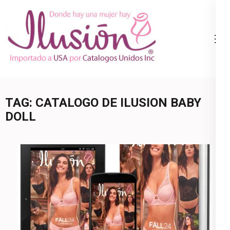
Skip
to
content
Catalogo
Ropa Interior
(Press
Ilusion
por Catalogo |
Enter)
Precios de
Mayoreo | 🇺🇸
TAG:
CATALOGO DE ILUSION BABY
800.825.9452
DOLL