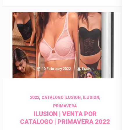
10 February 2022
Ilusion
,
,
,
2022
CATALOGO ILUSION
ILUSION
PRIMAVERA
ILUSION | VENTA POR
CATALOGO | PRIMAVERA 2022