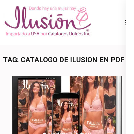
Skip
to
content
Catalogo
Ropa Interior
(Press
Ilusion
por Catalogo |
Enter)
Precios de
Mayoreo | 🇺🇸
TAG:
CATALOGO DE ILUSION EN PDF
800.825.9452