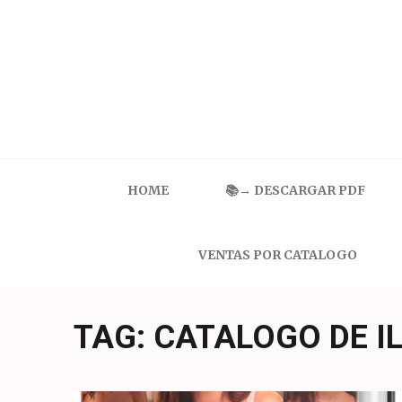
Skip
to
content
(Press
Enter)
Catalogo Ilusion
Ropa Interior por Catalogo | Precios de Mayoreo
HOME
📚→ DESCARGAR PDF
VENTAS POR CATALOGO
TAG:
CATALOGO DE IL