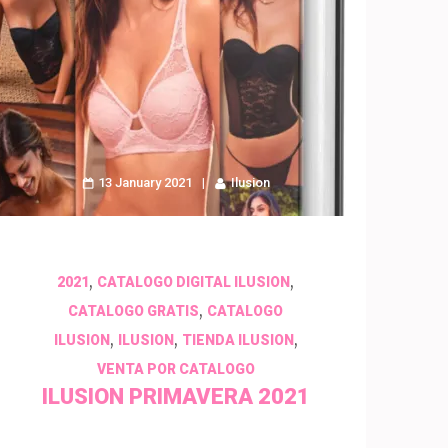
13 January 2021
Ilusion
,
,
2021
CATALOGO DIGITAL ILUSION
,
CATALOGO GRATIS
CATALOGO
,
,
,
ILUSION
ILUSION
TIENDA ILUSION
VENTA POR CATALOGO
ILUSION PRIMAVERA 2021