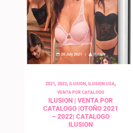
20 July 2021
Ilusion
,
,
,
,
2021
2022
ILUSION
ILUSION USA
VENTA POR CATALOGO
ILUSION | VENTA POR
CATALOGO |OTOÑO 2021
– 2022| CATALOGO
ILUSION