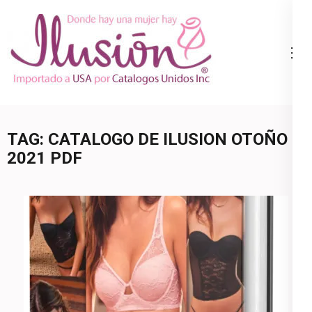
Skip
to
content
Catalogo
Ropa Interior
(Press
Ilusion
por Catalogo |
Enter)
Precios de
Mayoreo | 🇺🇸
TAG:
CATALOGO DE ILUSION OTOÑO
800.825.9452
2021 PDF