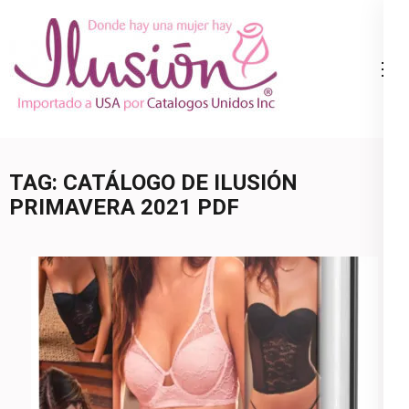
Skip
to
content
Catalogo
Ropa Interior
(Press
Ilusion
por Catalogo |
Enter)
Precios de
Mayoreo | 🇺🇸
TAG:
CATÁLOGO DE ILUSIÓN
800.825.9452
PRIMAVERA 2021 PDF