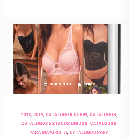
16 July 2018
Ilusion
,
,
,
,
2018
2019
CATALOGO ILUSION
CATALOGOS
,
CATALOGOS ESTADOS UNIDOS
CATALOGOS
,
PARA MAYORISTA
CATALOGOS PARA