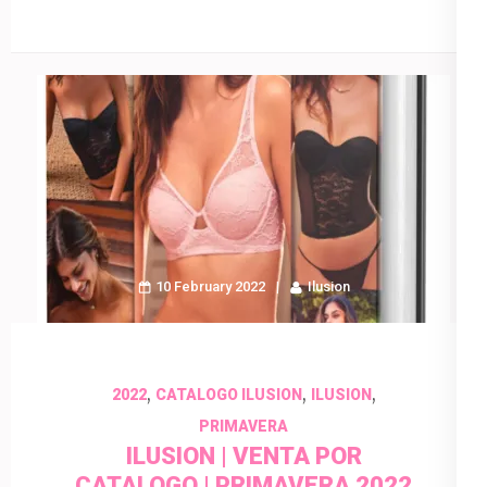
10 February 2022
Ilusion
,
,
,
2022
CATALOGO ILUSION
ILUSION
PRIMAVERA
ILUSION | VENTA POR
CATALOGO | PRIMAVERA 2022