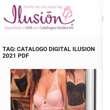
Skip
to
content
Catalogo
Ropa Interior
(Press
Ilusion
por Catalogo |
Enter)
Precios de
Mayoreo | 🇺🇸
TAG:
CATALOGO DIGITAL ILUSION
800.825.9452
2021 PDF