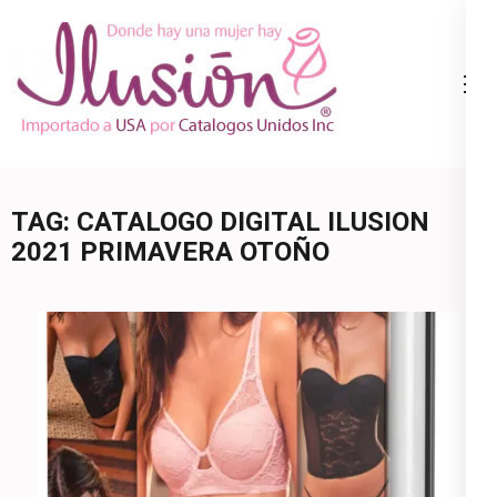
Skip
to
content
Catalogo
Ropa Interior
(Press
Ilusion
por Catalogo |
Enter)
Precios de
Mayoreo | 🇺🇸
TAG:
CATALOGO DIGITAL ILUSION
800.825.9452
2021 PRIMAVERA OTOÑO