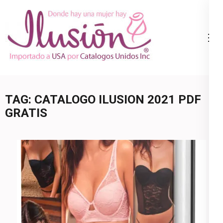
Skip
to
content
Catalogo
Ropa Interior
(Press
Ilusion
por Catalogo |
Enter)
Precios de
Mayoreo | 🇺🇸
TAG:
CATALOGO ILUSION 2021 PDF
800.825.9452
GRATIS