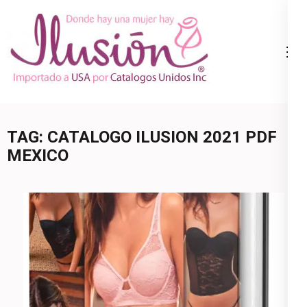
Skip
to
content
Catalogo
Ropa Interior
(Press
Ilusion
por Catalogo |
Enter)
Precios de
Mayoreo | 🇺🇸
TAG:
CATALOGO ILUSION 2021 PDF
800.825.9452
MEXICO