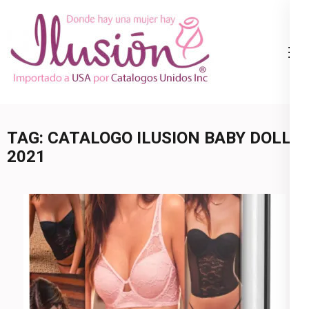
Skip
to
content
Catalogo
Ropa Interior
(Press
Ilusion
por Catalogo |
Enter)
Precios de
Mayoreo | 🇺🇸
TAG:
CATALOGO ILUSION BABY DOLL
800.825.9452
2021