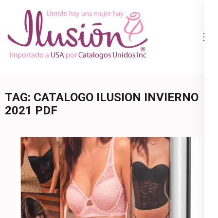
Skip
to
content
Catalogo
Ropa Interior
(Press
Ilusion
por Catalogo |
Enter)
Precios de
Mayoreo | 🇺🇸
TAG:
CATALOGO ILUSION INVIERNO
800.825.9452
2021 PDF