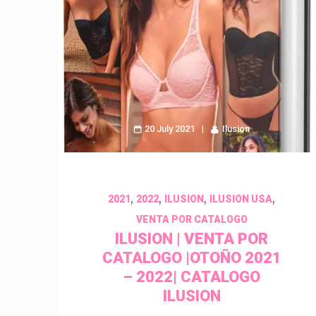
20 July 2021
Ilusion
,
,
,
,
2021
2022
ILUSION
ILUSION USA
VENTA POR CATALOGO
ILUSION | VENTA POR
CATALOGO |OTOÑO 2021
– 2022| CATALOGO
ILUSION