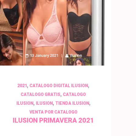
13 January 2021
Ilusion
,
,
2021
CATALOGO DIGITAL ILUSION
,
CATALOGO GRATIS
CATALOGO
,
,
,
ILUSION
ILUSION
TIENDA ILUSION
VENTA POR CATALOGO
ILUSION PRIMAVERA 2021