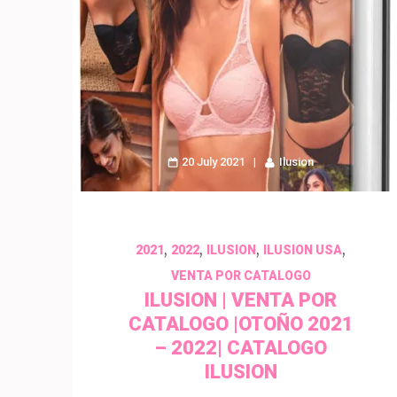
20 July 2021
Ilusion
,
,
,
,
2021
2022
ILUSION
ILUSION USA
VENTA POR CATALOGO
ILUSION | VENTA POR
CATALOGO |OTOÑO 2021
– 2022| CATALOGO
ILUSION