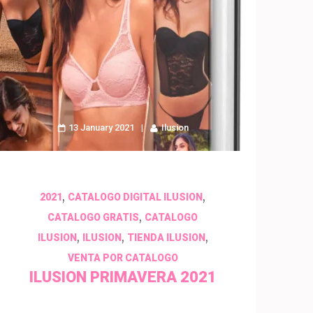
13 January 2021
Ilusion
,
,
2021
CATALOGO DIGITAL ILUSION
,
CATALOGO GRATIS
CATALOGO
,
,
,
ILUSION
ILUSION
TIENDA ILUSION
VENTA POR CATALOGO
ILUSION PRIMAVERA 2021