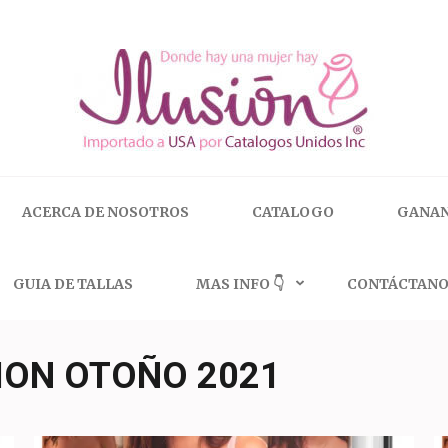
 | 🇺🇸 800.825.9452
ACERCA DE NOSOTROS
CATALOGO
GANAN
GUIA DE TALLAS
MAS INFO 👇
CONTÁCTANO
ION OTOÑO 2021