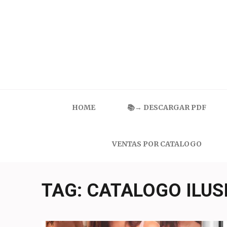
Skip
to
content
(Press
Enter)
Catalogo Ilusion
Ropa Interior por Catalogo | Precios de Mayoreo
HOME
📚→ DESCARGAR PDF
VENTAS POR CATALOGO
TAG:
CATALOGO ILUS