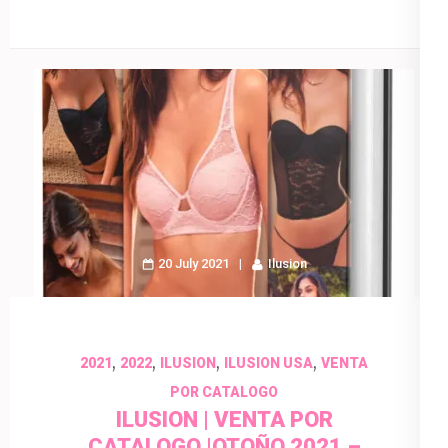
20 July 2021
Ilusion
,
,
,
,
2021
2022
ILUSION
ILUSION USA
VENTA
POR CATALOGO
ILUSION | VENTA POR
CATALOGO |OTOÑO 2021 –