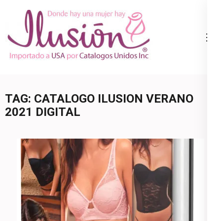
Skip
to
content
Catalogo
Ropa Interior
(Press
Ilusion
por Catalogo |
Enter)
Precios de
Mayoreo | 🇺🇸
TAG:
CATALOGO ILUSION VERANO
800.825.9452
2021 DIGITAL