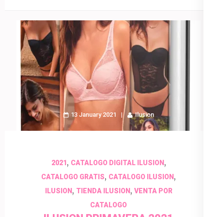
13 January 2021
Ilusion
,
,
2021
CATALOGO DIGITAL ILUSION
,
,
CATALOGO GRATIS
CATALOGO ILUSION
,
,
ILUSION
TIENDA ILUSION
VENTA POR
CATALOGO