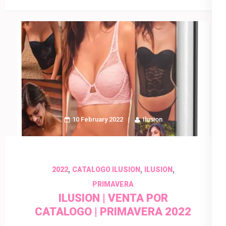
10 February 2022
Ilusion
,
,
,
2022
CATALOGO ILUSION
ILUSION
PRIMAVERA
ILUSION | VENTA POR
CATALOGO | PRIMAVERA 2022