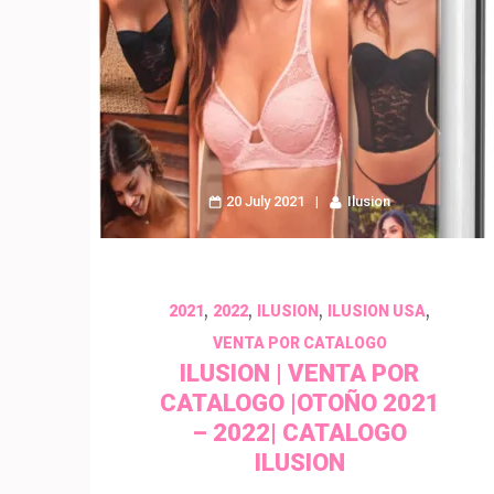
20 July 2021
Ilusion
,
,
,
,
2021
2022
ILUSION
ILUSION USA
VENTA POR CATALOGO
ILUSION | VENTA POR
CATALOGO |OTOÑO 2021
– 2022| CATALOGO
ILUSION