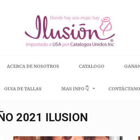
 | 🇺🇸 800.825.9452
ACERCA DE NOSOTROS
CATALOGO
GANAN
GUIA DE TALLAS
MAS INFO 👇
CONTÁCTANO
O 2021 ILUSION