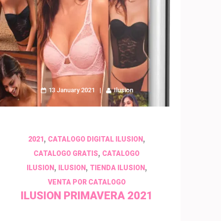
13 January 2021
Ilusion
,
,
2021
CATALOGO DIGITAL ILUSION
,
CATALOGO GRATIS
CATALOGO
,
,
,
ILUSION
ILUSION
TIENDA ILUSION
VENTA POR CATALOGO
ILUSION PRIMAVERA 2021