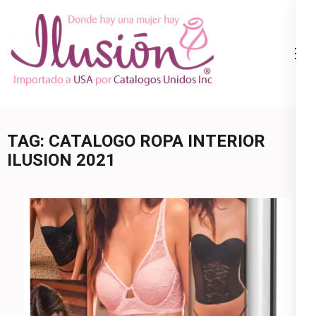
Skip
to
content
Catalogo
Ropa Interior
(Press
Ilusion
por Catalogo |
Enter)
Precios de
Mayoreo | 🇺🇸
TAG:
CATALOGO ROPA INTERIOR
800.825.9452
ILUSION 2021