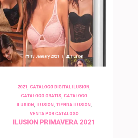
13 January 2021
Ilusion
,
,
2021
CATALOGO DIGITAL ILUSION
,
CATALOGO GRATIS
CATALOGO
,
,
,
ILUSION
ILUSION
TIENDA ILUSION
VENTA POR CATALOGO
ILUSION PRIMAVERA 2021