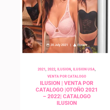
20 July 2021
Ilusion
,
,
,
,
2021
2022
ILUSION
ILUSION USA
VENTA POR CATALOGO
ILUSION | VENTA POR
CATALOGO |OTOÑO 2021
– 2022| CATALOGO
ILUSION