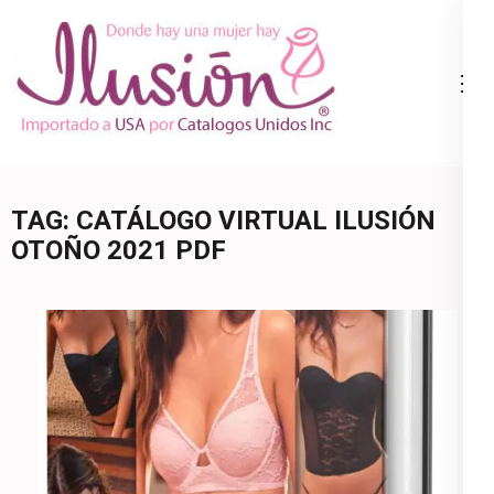
Skip
to
content
Catalogo
Ropa Interior
(Press
Ilusion
por Catalogo |
Enter)
Precios de
Mayoreo | 🇺🇸
TAG:
CATÁLOGO VIRTUAL ILUSIÓN
800.825.9452
OTOÑO 2021 PDF