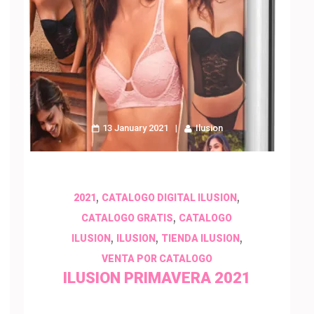
13 January 2021
Ilusion
,
,
2021
CATALOGO DIGITAL ILUSION
,
CATALOGO GRATIS
CATALOGO
,
,
,
ILUSION
ILUSION
TIENDA ILUSION
VENTA POR CATALOGO
ILUSION PRIMAVERA 2021