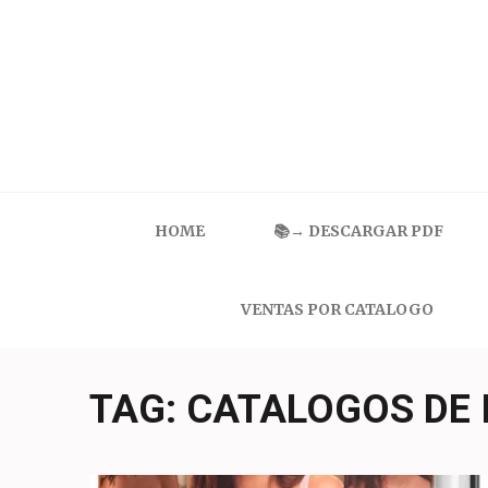
Skip
to
content
(Press
Enter)
Catalogo Ilusion
Ropa Interior por Catalogo | Precios de Mayoreo
HOME
📚→ DESCARGAR PDF
VENTAS POR CATALOGO
TAG:
CATALOGOS DE 