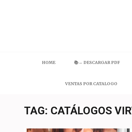
Skip
to
content
(Press
Enter)
Catalogo Ilusion
Ropa Interior por Catalogo | Precios de Mayoreo
HOME
📚→ DESCARGAR PDF
VENTAS POR CATALOGO
TAG:
CATÁLOGOS VIR