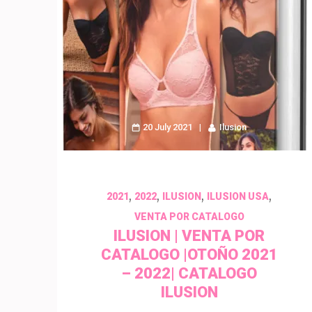
20 July 2021
Ilusion
,
,
,
,
2021
2022
ILUSION
ILUSION USA
VENTA POR CATALOGO
ILUSION | VENTA POR
CATALOGO |OTOÑO 2021
– 2022| CATALOGO
ILUSION