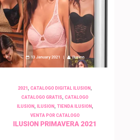
13 January 2021
Ilusion
,
,
2021
CATALOGO DIGITAL ILUSION
,
CATALOGO GRATIS
CATALOGO
,
,
,
ILUSION
ILUSION
TIENDA ILUSION
VENTA POR CATALOGO
ILUSION PRIMAVERA 2021