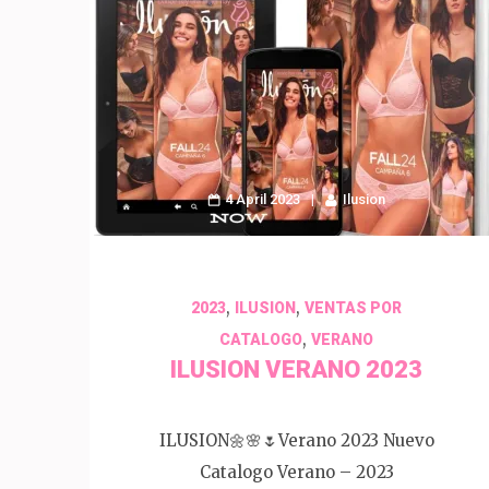
4 April 2023
Ilusion
,
,
2023
ILUSION
VENTAS POR
,
CATALOGO
VERANO
ILUSION VERANO 2023
ILUSION🌼🌸🌷Verano 2023 Nuevo
Catalogo Verano – 2023