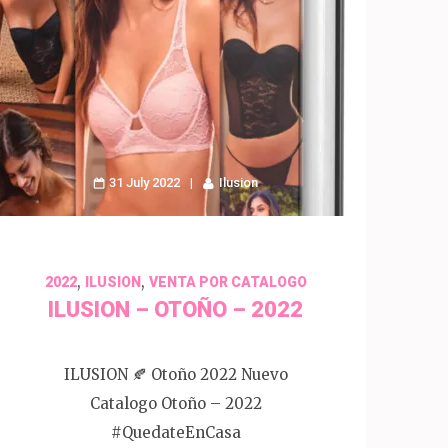
31 July 2022
Ilusion
,
,
2022
ILUSION
VENTA POR CATALOGO
ILUSION – OTOÑO – 2022
ILUSION 🍂 Otoño 2022 Nuevo
Catalogo Otoño – 2022
#QuedateEnCasa