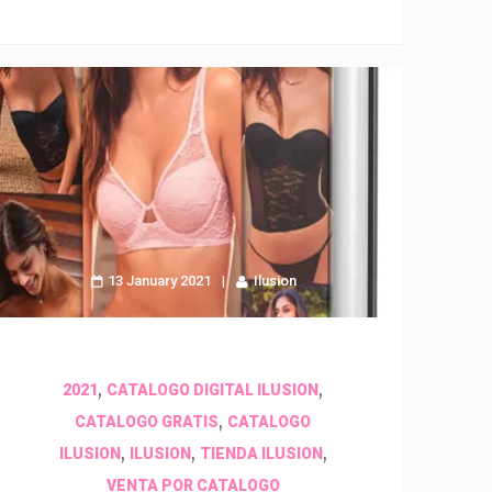
13 January 2021
Ilusion
,
,
2021
CATALOGO DIGITAL ILUSION
,
CATALOGO GRATIS
CATALOGO
,
,
,
ILUSION
ILUSION
TIENDA ILUSION
VENTA POR CATALOGO