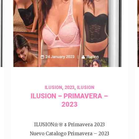
24 January 2023
Ilusion
,
,
ILUSION
2023
ILUSION
ILUSION – PRIMAVERA –
2023
ILUSION🌼🌸🌷Primavera 2023
Nuevo Catalogo Primavera – 2023