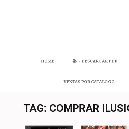
Skip
to
content
(Press
Enter)
Catalogo Ilusion
Ropa Interior por Catalogo | Precios de Mayoreo
HOME
📚→ DESCARGAR PDF
VENTAS POR CATALOGO
TAG:
COMPRAR ILUSI