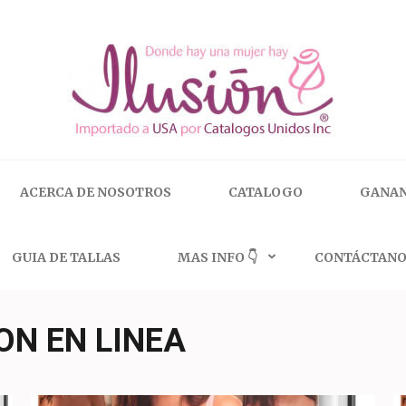
 | 🇺🇸 800.825.9452
ACERCA DE NOSOTROS
CATALOGO
GANAN
GUIA DE TALLAS
MAS INFO 👇
CONTÁCTANO
ON EN LINEA