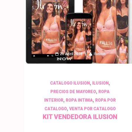
20 April 2018
Ilusion
,
,
CATALOGO ILUSION
ILUSION
,
PRECIOS DE MAYOREO
ROPA
,
,
INTERIOR
ROPA INTIMA
ROPA POR
,
CATALOGO
VENTA POR CATALOGO
KIT VENDEDORA ILUSION