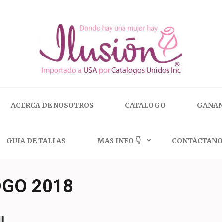
 | 🇺🇸 800.825.9452
ACERCA DE NOSOTROS
CATALOGO
GANAN
GUIA DE TALLAS
MAS INFO 👇
CONTÁCTANO
OGO 2018